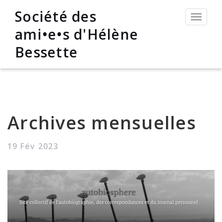
Société des
Permut
la
ami•e•s d'Hélène
navigat
Bessette
Archives mensuelles
19 Fév 2023