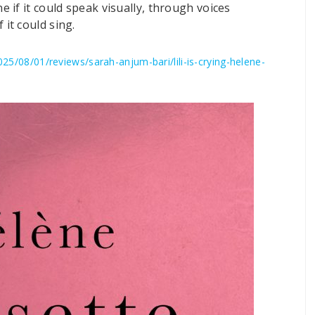
e if it could speak visually, through voices
it could sing.
025/08/01/reviews/sarah-anjum-bari/lili-is-crying-helene-