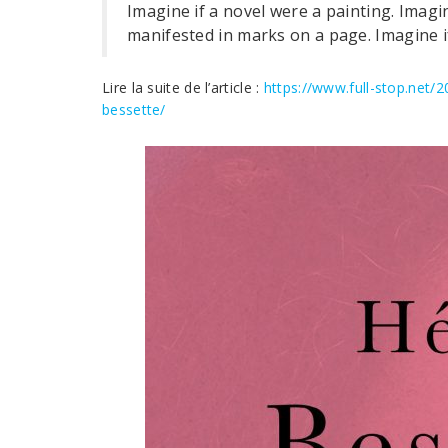
Imagine if a novel were a painting. Imagin
manifested in marks on a page. Imagine if 
Lire la suite de l’article :
https://www.full-stop.net/2
bessette/