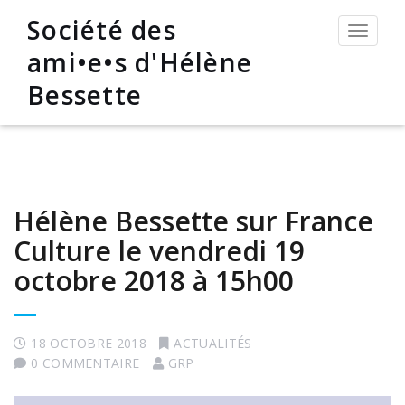
Société des
Permut
la
ami•e•s d'Hélène
navigat
Bessette
Hélène Bessette sur France
Culture le vendredi 19
octobre 2018 à 15h00
18 OCTOBRE 2018
ACTUALITÉS
0 COMMENTAIRE
GRP