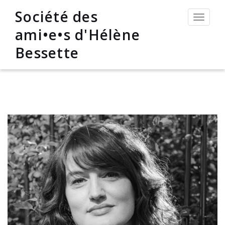
Société des
Permut
la
ami•e•s d'Hélène
navigat
Bessette