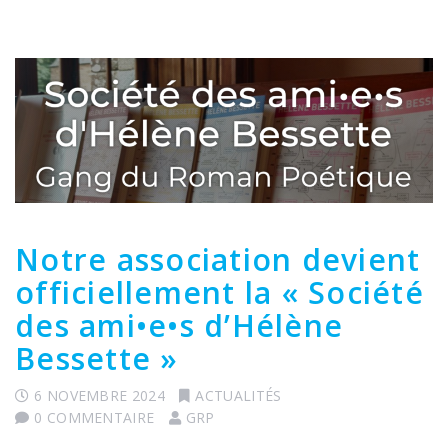
Notre association devient
officiellement la « Société
des ami•e•s d’Hélène
Bessette »
6 NOVEMBRE 2024
ACTUALITÉS
0 COMMENTAIRE
GRP