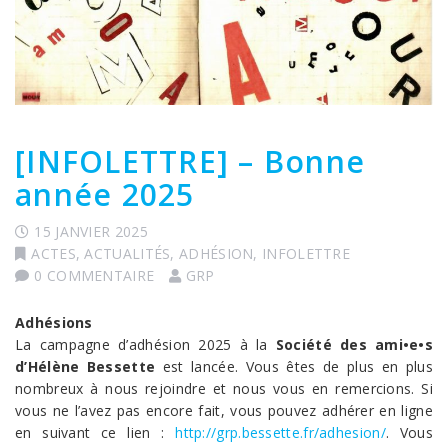
[INFOLETTRE] – Bonne
année 2025
15 JANVIER 2025
ACTES
,
ACTUALITÉS
,
ADHÉSION
,
INFOLETTRE
0 COMMENTAIRE
GRP
Adhésions
La campagne d’adhésion 2025 à la
Société des ami•e•s
d’Hélène Bessette
est lancée. Vous êtes de plus en plus
nombreux à nous rejoindre et nous vous en remercions. Si
vous ne l’avez pas encore fait, vous pouvez adhérer en ligne
en suivant ce lien :
http://grp.bessette.fr/adhesion/
. Vous