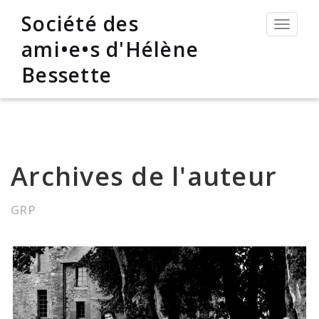
Société des
Permut
la
ami•e•s d'Hélène
navigat
Bessette
Archives de l'auteur
GRP