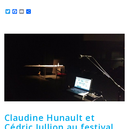
Twitter
Facebook
Email
Partager
Claudine Hunault et
Cédric Jullion au festival